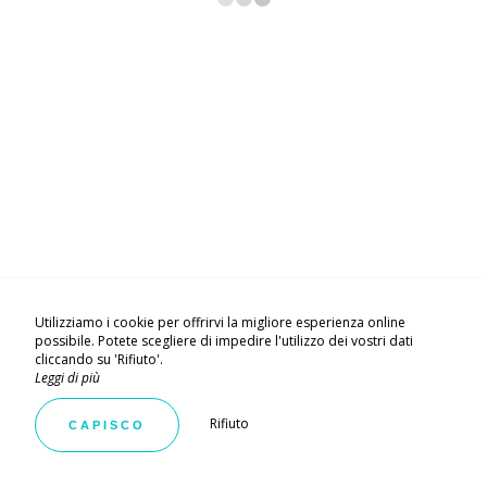
Utilizziamo i cookie per offrirvi la migliore esperienza online
Utilizziamo i cookie per offrirvi la migliore esperienza online
possibile. Potete scegliere di impedire l'utilizzo dei vostri dati
possibile. Potete scegliere di impedire l'utilizzo dei vostri dati
cliccando su 'Rifiuto'.
cliccando su 'Rifiuto'.
Leggi di più
Leggi di più
Rifiuto
Rifiuto
CAPISCO
CAPISCO